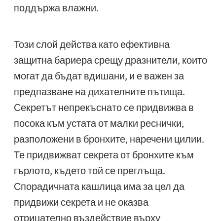
поддържа влажни.
Този слой действа като ефективна
защитна бариера срещу дразнители, които
могат да бъдат вдишани, и е важен за
предпазване на дихателните пътища.
Секретът непрекъснато се придвижва в
посока към устата от малки реснички,
разположени в бронхите, наречени цилии.
Те придвижват секрета от бронхите към
гърлото, където той се преглъща.
Спорадичната кашлица има за цел да
придвижи секрета и не оказва
отрицателно въздействие върху