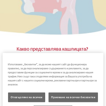
Какво представлява кашлицата?
Защо кашляме?
Използваме „бисквитки“, за да може нашият сайт да функционира
правилно, за да персонализираме съдържанието и рекламите, за да
предоставим функции за социалните мрежи и за да анализираме нашия
Научете повече за Флавамед®
трафик.Ние също така споделяме информация за Вашата употреба на
нашия сайт с нашите социални мрежи, рекламни партньори и партньори за
анализи.
Какво представлява
Отхвърляне на всички
Приемане на всички бисквитки
кашлицата?