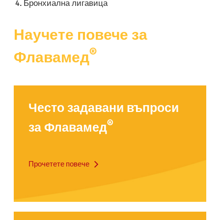
Бронхиална лигавица
Научете повече за
®
Флавамед
Често задавани въпроси
®
за Флавамед
Прочетете повече