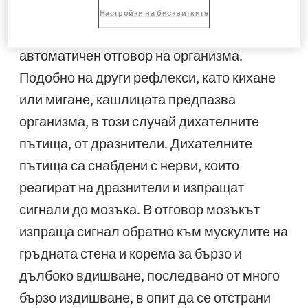
Настройки на бисквитките
Кашлицата е защитен рефлекс, който е
автоматичен отговор на организма.
Подобно на други рефлекси, като кихане
или мигане, кашлицата предпазва
организма, в този случай дихателните
пътища, от дразнители. Дихателните
пътища са снабдени с нерви, които
реагират на дразнители и изпращат
сигнали до мозъка. В отговор мозъкът
изпраща сигнал обратно към мускулите на
гръдната стена и корема за бързо и
дълбоко вдишване, последвано от много
бързо издишване, в опит да се отстрани